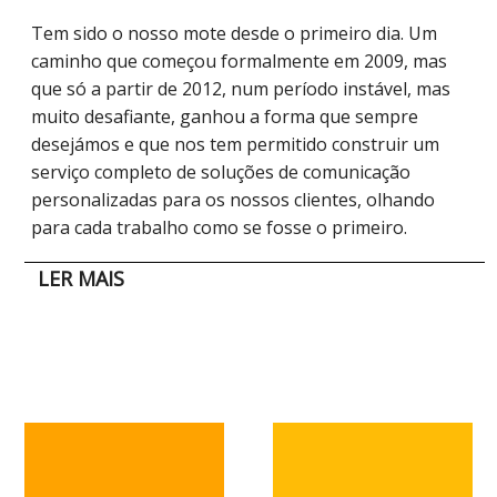
Tem sido o nosso mote desde o primeiro dia. Um
caminho que começou formalmente em 2009, mas
que só a partir de 2012, num período instável, mas
muito desafiante, ganhou a forma que sempre
desejámos e que nos tem permitido construir um
serviço completo de soluções de comunicação
personalizadas para os nossos clientes, olhando
para cada trabalho como se fosse o primeiro.
Um caminho construído com sucessos,
LER MAIS
impulsionado na sua origem por uma equipa de
pessoas determinadas a quebrar dogmas e a
criarem alternativas aos modelos rígidos das
agências tradicionais. Abordamos o mercado de
forma distinta e original e sabemos transportar a
sua visão, caso a caso, para a comunicação das
marcas com que tivemos e temos o privilégio de
trabalhar e que confiam em nós.