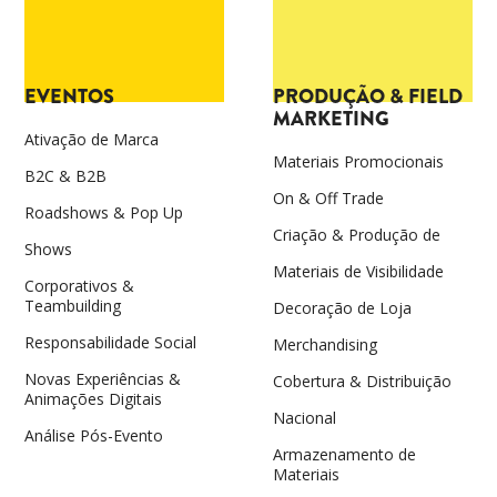
ferramentas para os superar, para surpreender,
para acrescentar valor e criar relações duradouras
com os nossos clientes e com as marcas.
EVENTOS
PRODUÇÃO & FIELD
Isto é a Happen: uma agência que ativa ideias em
MARKETING
qualquer altura e em qualquer lugar e que quer
Ativação de Marca
sempre mais.
Materiais Promocionais
B2C & B2B
On & Off Trade
Fazer Acontecer.
Roadshows & Pop Up
Criação & Produção de
Um conceito aparentemente simples, mas que não
Shows
Materiais de Visibilidade
nos deixa descansar.
Corporativos &
Teambuilding
Decoração de Loja
A obrigação de provar todos os dias que nada
Responsabilidade Social
Merchandising
acontece por acaso.
Novas Experiências &
Cobertura & Distribuição
Animações Digitais
Nacional
Análise Pós-Evento
Armazenamento de
Materiais